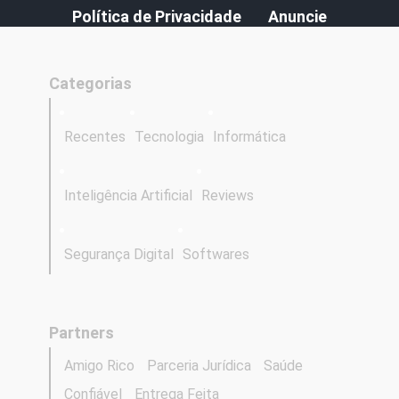
Política de Privacidade
Anuncie
Categorias
Recentes
Tecnologia
Informática
Inteligência Artificial
Reviews
Segurança Digital
Softwares
Partners
Amigo Rico
Parceria Jurídica
Saúde
Confiável
Entrega Feita