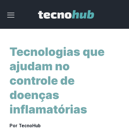
Tecnologias que
ajudam no
controle de
doenças
inflamatórias
Por TecnoHub