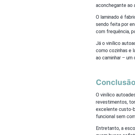
aconchegante ao 
O laminado é fabri
sendo feita por en
com frequência, p
Já o vinílico aut
como cozinhas e l
ao caminhar – um 
Conclusã
O vinílico autoad
revestimentos, tor
excelente custo-be
funcional sem com
Entretanto, a esc