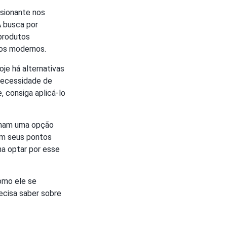
ssionante nos
A busca por
 produtos
tos modernos.
oje há alternativas
 necessidade de
 consiga aplicá-lo
ornam uma opção
em seus pontos
na optar por esse
omo ele se
ecisa saber sobre