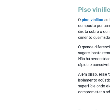
Piso viníl
O
piso vinílico
aut
composto por cama
direta sobre o co
cimento queimado
O grande diferenc
sugere, basta remo
Não há necessidade
rápido e acessível.
Além disso, esse 
isolamento acústic
superfície onde el
comprometer a ade