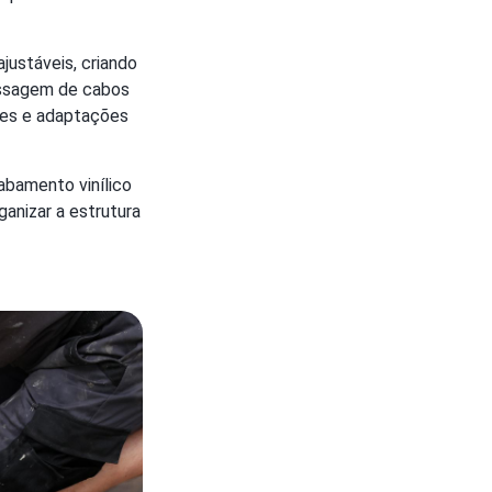
justáveis, criando
passagem de cabos
ções e adaptações
abamento vinílico
anizar a estrutura