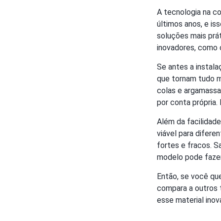
A tecnologia na c
últimos anos, e is
soluções mais prá
inovadores, como 
Se antes a instala
que tornam tudo ma
colas e argamassas
por conta própria.
Além da facilidade
viável para difer
fortes e fracos. 
modelo pode fazer 
Então, se você qu
compara a outros 
esse material inov