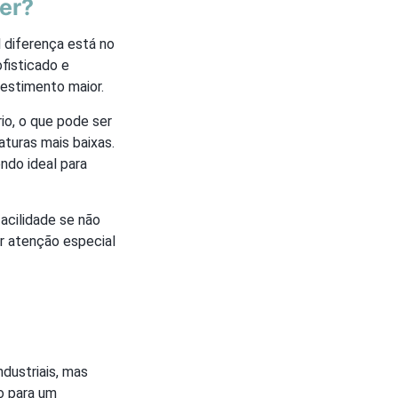
her?
al diferença está no
fisticado e
vestimento maior.
io, o que pode ser
turas mais baixas.
ndo ideal para
acilidade se não
r atenção especial
dustriais, mas
o para um