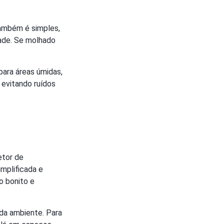
também é simples,
dade. Se molhado
para áreas úmidas,
 evitando ruídos
etor de
implificada e
o bonito e
da ambiente. Para