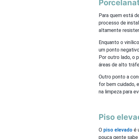
Porcelanat
Para quem está dec
processo de insta
altamente resiste
Enquanto o vinílic
um ponto negativo
Por outro lado, o 
áreas de alto tráf
Outro ponto a cons
for bem cuidado, 
na limpeza para ev
Piso eleva
O
piso elevado
é 
pouca gente sabe 