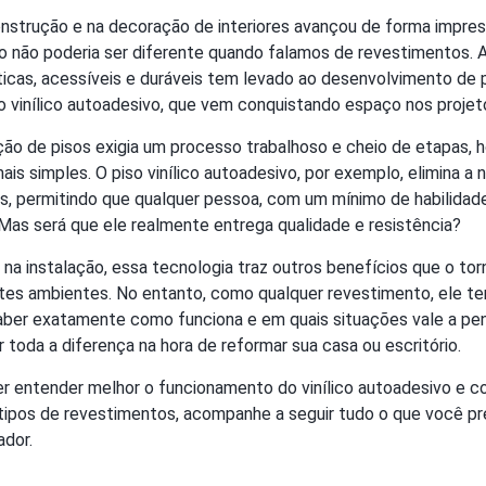
onstrução e na decoração de interiores avançou de forma impre
so não poderia ser diferente quando falamos de revestimentos. 
ticas, acessíveis e duráveis tem levado ao desenvolvimento de
o vinílico autoadesivo, que vem conquistando espaço nos proje
ção de pisos exigia um processo trabalhoso e cheio de etapas, h
is simples. O piso vinílico autoadesivo, por exemplo, elimina a
, permitindo que qualquer pessoa, com um mínimo de habilidade,
 Mas será que ele realmente entrega qualidade e resistência?
 na instalação, essa tecnologia traz outros benefícios que o t
entes ambientes. No entanto, como qualquer revestimento, ele t
Saber exatamente como funciona e em quais situações vale a pe
toda a diferença na hora de reformar sua casa ou escritório.
er entender melhor o funcionamento do vinílico autoadesivo e c
tipos de revestimentos, acompanhe a seguir tudo o que você pr
ador.