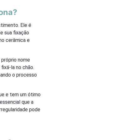
iona?
timento. Ele é
e sua fixação
mo cerâmica e
o próprio nome
fixá-la no chão.
rnando o processo
que e tem um ótimo
essencial que a
irregularidade pode