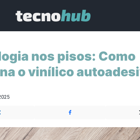
logia nos pisos: Como
na o vinílico autoades
 2025