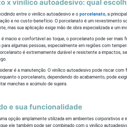
o x vinílico autoadesivo: qual escol
idindo entre o vinílico autoadesivo e o
porcelanato
, a princip
lação e no custo-benefício. O porcelanato é um revestimento so
nte, mas sua aplicação exige mão de obra especializada e um in
o é macio e confortável ao toque, o porcelanato pode ser mais fr
 para algumas pessoas, especialmente em regiões com tempera
porcelanato é extremamente durável e resistente a impactos, se
ego.
iderar é a manutenção. O vinílico autoadesivo pode riscar com f
enquanto o porcelanato, dependendo do acabamento, pode exigi
itar manchas e acúmulo de sujeira.
do e sua funcionalidade
uma opção amplamente utilizada em ambientes corporativos e in
que ele também pode ser combinado com o vinílico autoadesiv