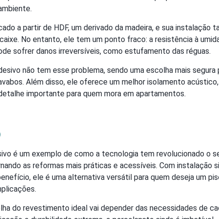
ambiente.
cado a partir de HDF, um derivado da madeira, e sua instalação 
caixe. No entanto, ele tem um ponto fraco: a resistência à umi
ode sofrer danos irreversíveis, como estufamento das réguas.
oadesivo não tem esse problema, sendo uma escolha mais segura 
avabos. Além disso, ele oferece um melhor isolamento acústico,
detalhe importante para quem mora em apartamentos.
o
esivo é um exemplo de como a tecnologia tem revolucionado o s
nando as reformas mais práticas e acessíveis. Com instalação s
nefício, ele é uma alternativa versátil para quem deseja um pis
plicações.
olha do revestimento ideal vai depender das necessidades de ca