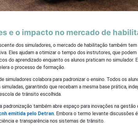
s e o impacto no mercado de habili
cente dos simuladores, o mercado de habilitação também tem
tiva. Eles ajudam a otimizar o tempo dos instrutores, que podem
cos do aprendizado enquanto os alunos praticam no simulador. E
elera o processo de formação.
de simuladores colabora para padronizar o ensino. Todos os alu
 simuladas, garantindo que recebam a mesma base prática, in
 escola de trânsito escolhida.
a padronização também abre espaço para inovações na gestão d
cnh emitida pelo Detran
. Embora o termo levante discussões ét
ciência e transparência nos sistemas de trânsito.