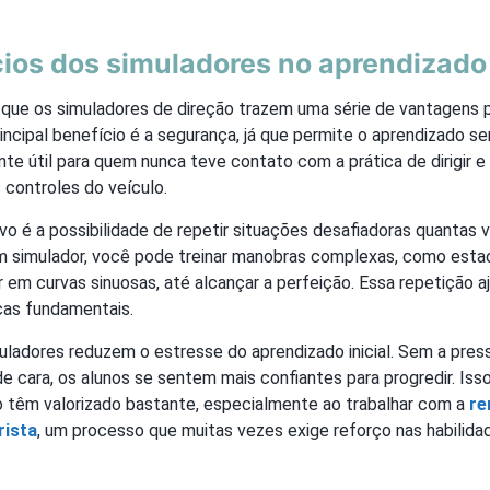
cios dos simuladores no aprendizado
 que os simuladores de direção trazem uma série de vantagens 
ncipal benefício é a segurança, já que permite o aprendizado sem
te útil para quem nunca teve contato com a prática de dirigir e
s controles do veículo.
vo é a possibilidade de repetir situações desafiadoras quantas
m simulador, você pode treinar manobras complexas, como esta
r em curvas sinuosas, até alcançar a perfeição. Essa repetição aj
cas fundamentais.
uladores reduzem o estresse do aprendizado inicial. Sem a pres
 de cara, os alunos se sentem mais confiantes para progredir. Iss
o têm valorizado bastante, especialmente ao trabalhar com a
re
rista
, um processo que muitas vezes exige reforço nas habilidad