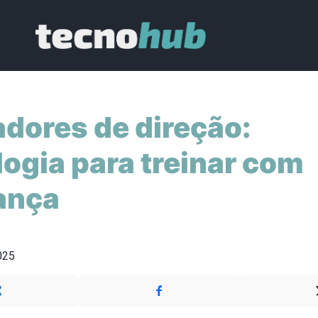
dores de direção:
ogia para treinar com
ança
025