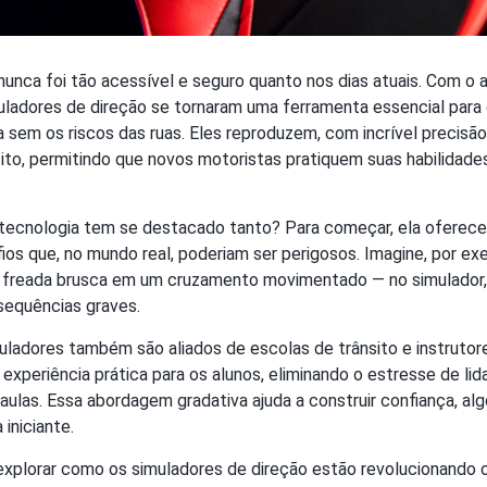
ir nunca foi tão acessível e seguro quanto nos dias atuais. Com o
muladores de direção se tornaram uma ferramenta essencial par
ia sem os riscos das ruas. Eles reproduzem, com incrível precisão
sito, permitindo que novos motoristas pratiquem suas habilida
tecnologia tem se destacado tanto? Para começar, ela oferece
ios que, no mundo real, poderiam ser perigosos. Imagine, por exe
 freada brusca em um cruzamento movimentado — no simulador,
equências graves.
uladores também são aliados de escolas de trânsito e instrutore
xperiência prática para os alunos, eliminando o estresse de lid
 aulas. Essa abordagem gradativa ajuda a construir confiança, alg
iniciante.
 explorar como os simuladores de direção estão revolucionando 