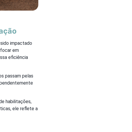
tação
 sido impactado
 focar em
ssa eficiência
nos passam pelas
dependentemente
e habilitações,
icas, ele reflete a