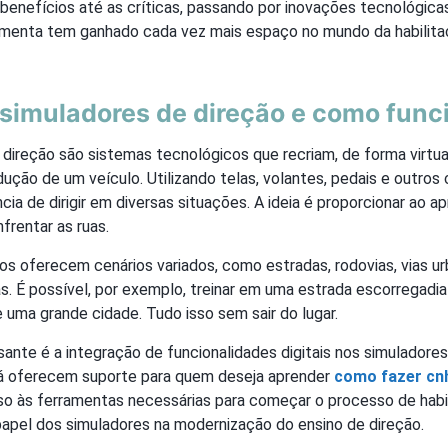
 benefícios até as críticas, passando por inovações tecnológic
amenta tem ganhado cada vez mais espaço no mundo da habilita
 simuladores de direção e como fun
direção são sistemas tecnológicos que recriam, de forma virtua
ção de um veículo. Utilizando telas, volantes, pedais e outros 
cia de dirigir em diversas situações. A ideia é proporcionar ao a
frentar as ruas.
s oferecem cenários variados, como estradas, rodovias, vias u
s. É possível, por exemplo, treinar em uma estrada escorregadi
 uma grande cidade. Tudo isso sem sair do lugar.
sante é a integração de funcionalidades digitais nos simuladores
á oferecem suporte para quem deseja aprender
como fazer cnh
sso às ferramentas necessárias para começar o processo de habi
papel dos simuladores na modernização do ensino de direção.