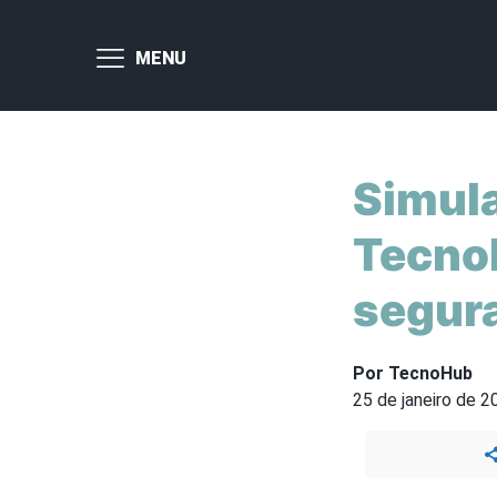
MENU
Simula
Tecnol
segur
Por TecnoHub
25 de janeiro de 2