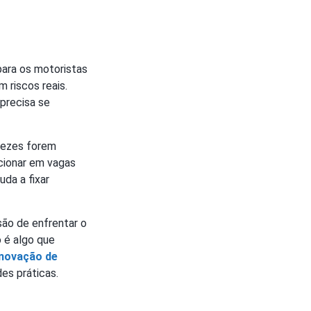
para os motoristas
 riscos reais.
 precisa se
 vezes forem
cionar em vagas
uda a fixar
são de enfrentar o
o é algo que
novação de
es práticas.