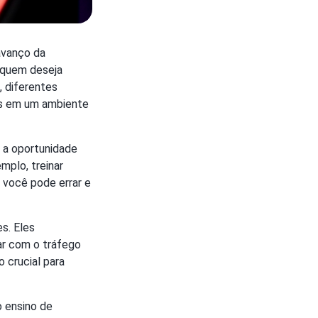
 avanço da
a quem deseja
, diferentes
des em um ambiente
 a oportunidade
mplo, treinar
 você pode errar e
s. Eles
ar com o tráfego
o crucial para
o ensino de