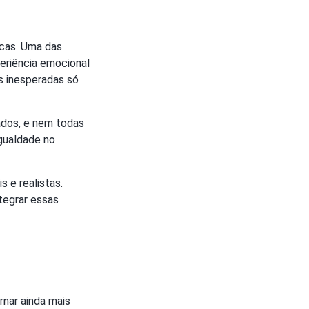
icas. Uma das
periência emocional
es inesperadas só
ados, e nem todas
gualdade no
 e realistas.
tegrar essas
nar ainda mais