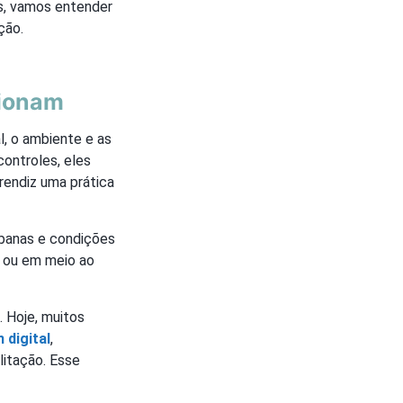
as, vamos entender
ção.
cionam
l, o ambiente e as
controles, eles
prendiz uma prática
rbanas e condições
a ou em meio ao
. Hoje, muitos
 digital
,
litação. Esse