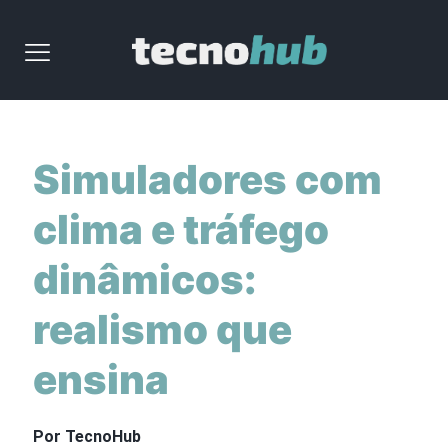
Simuladores com
clima e tráfego
dinâmicos:
realismo que
ensina
Por TecnoHub