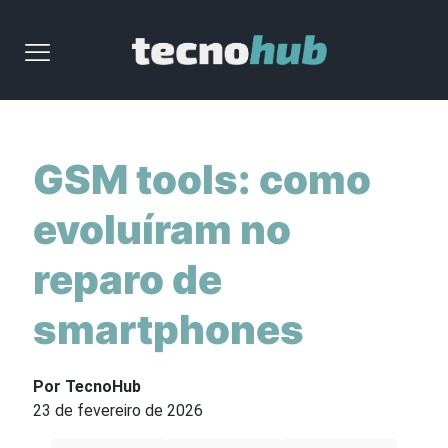
GSM tools: como
evoluíram no
reparo de
smartphones
Por TecnoHub
23 de fevereiro de 2026