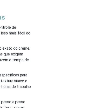
as
ontrole de
isso mais fácil do
to exato do creme,
tas que exigem
duzem o tempo de
específicas para
a textura suave e
 horas de trabalho
s passo a passo
 do fogo, essas