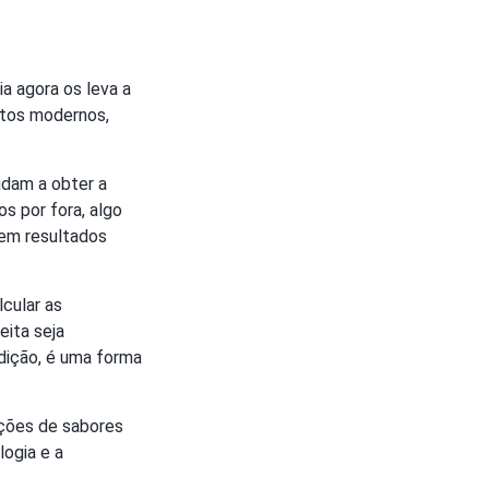
ia agora os leva a
ntos modernos,
udam a obter a
s por fora, algo
tem resultados
lcular as
eita seja
dição, é uma forma
ações de sabores
logia e a