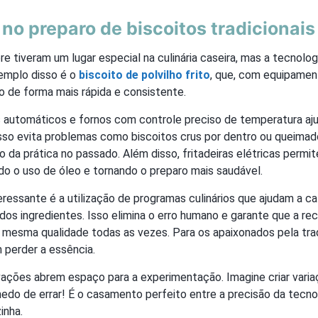
no preparo de biscoitos tradicionais
e tiveram um lugar especial na culinária caseira, mas a tecnolog
xemplo disso é o
biscoito de polvilho frito
, que, com equipame
o de forma mais rápida e consistente.
s automáticos e fornos com controle preciso de temperatura aj
Isso evita problemas como biscoitos crus por dentro ou queimado
 da prática no passado. Além disso, fritadeiras elétricas permi
do o uso de óleo e tornando o preparo mais saudável.
ressante é a utilização de programas culinários que ajudam a ca
dos ingredientes. Isso elimina o erro humano e garante que a rec
 mesma qualidade todas as vezes. Para os apaixonados pela tra
 perder a essência.
ovações abrem espaço para a experimentação. Imagine criar vari
edo de errar! É o casamento perfeito entre a precisão da tecno
inha.