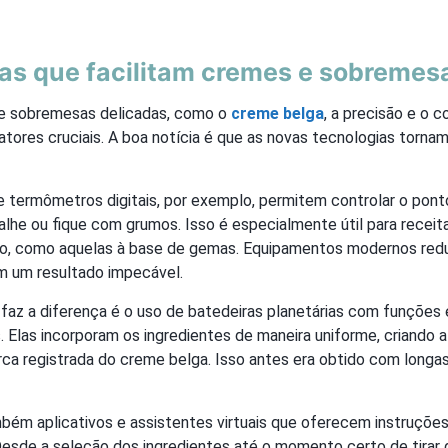
as que facilitam cremes e sobremes
e sobremesas delicadas, como o
creme belga
, a precisão e o c
tores cruciais. A boa notícia é que as novas tecnologias tornam 
 e termômetros digitais, por exemplo, permitem controlar o pon
alhe ou fique com grumos. Isso é especialmente útil para recei
ado, como aquelas à base de gemas. Equipamentos modernos re
m um resultado impecável.
faz a diferença é o uso de batedeiras planetárias com funções 
. Elas incorporam os ingredientes de maneira uniforme, criando 
ca registrada do creme belga. Isso antes era obtido com longas
mbém aplicativos e assistentes virtuais que oferecem instruçõe
 Desde a seleção dos ingredientes até o momento certo de tirar