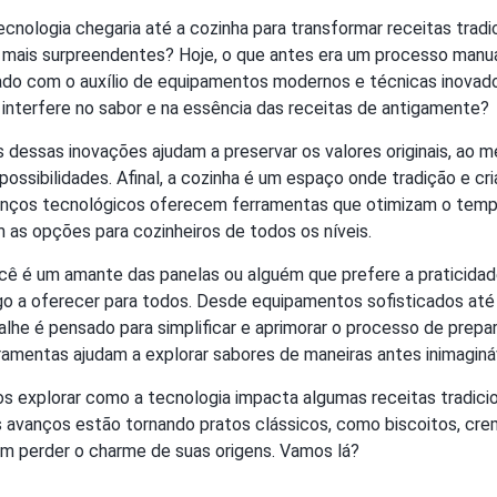
ecnologia chegaria até a cozinha para transformar receitas tradi
a mais surpreendentes? Hoje, o que antes era um processo man
cado com o auxílio de equipamentos modernos e técnicas inovad
interfere no sabor e na essência das receitas de antigamente?
s dessas inovações ajudam a preservar os valores originais, a
ossibilidades. Afinal, a cozinha é um espaço onde tradição e cri
anços tecnológicos oferecem ferramentas que otimizam o temp
 as opções para cozinheiros de todos os níveis.
cê é um amante das panelas ou alguém que prefere a praticidade
go a oferecer para todos. Desde equipamentos sofisticados até 
alhe é pensado para simplificar e aprimorar o processo de prepa
erramentas ajudam a explorar sabores de maneiras antes inimaginá
s explorar como a tecnologia impacta algumas receitas tradicio
avanços estão tornando pratos clássicos, como biscoitos, crem
em perder o charme de suas origens. Vamos lá?