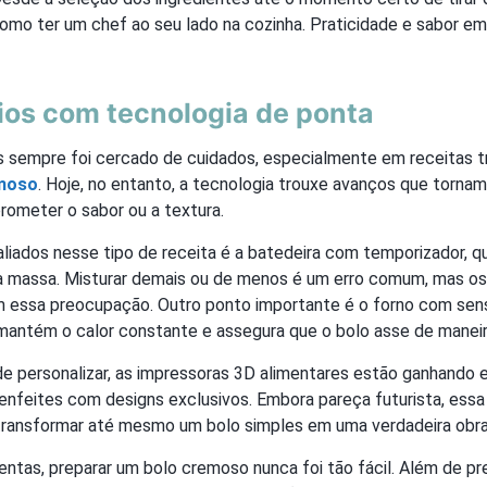
omo ter um chef ao seu lado na cozinha. Praticidade e sabor em 
ios com tecnologia de ponta
s sempre foi cercado de cuidados, especialmente em receitas t
emoso
. Hoje, no entanto, a tecnologia trouxe avanços que torna
rometer o sabor ou a textura.
aliados nesse tipo de receita é a batedeira com temporizador, q
 massa. Misturar demais ou de menos é um erro comum, mas o
 essa preocupação. Outro ponto importante é o forno com sen
mantém o calor constante e assegura que o bolo asse de maneir
e personalizar, as impressoras 3D alimentares estão ganhando 
 enfeites com designs exclusivos. Embora pareça futurista, essa
transformar até mesmo um bolo simples em uma verdadeira obra
tas, preparar um bolo cremoso nunca foi tão fácil. Além de pre