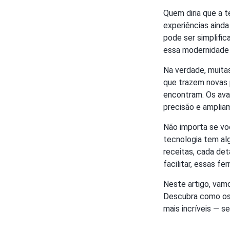
Quem diria que a t
experiências aind
pode ser simplifi
essa modernidade 
Na verdade, muita
que trazem novas p
encontram. Os av
precisão e ampliam
Não importa se vo
tecnologia tem al
receitas, cada det
facilitar, essas f
Neste artigo, vamo
Descubra como os 
mais incríveis — s