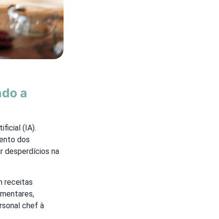
ndo a
ficial (IA).
mento dos
r desperdícios na
 receitas
imentares,
rsonal chef à