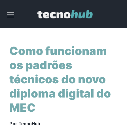
Como funcionam
os padrões
técnicos do novo
diploma digital do
MEC
Por TecnoHub