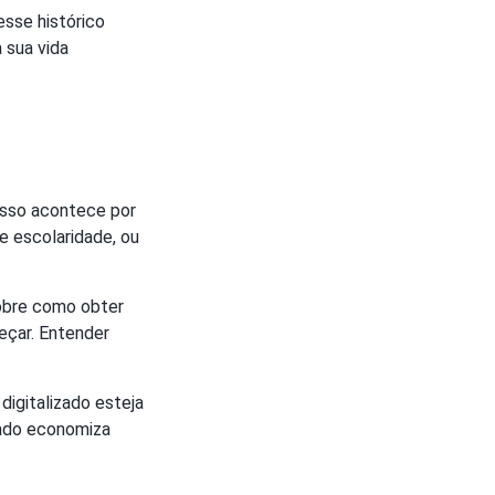
esse histórico
 sua vida
Isso acontece por
 escolaridade, ou
obre como obter
eçar. Entender
igitalizado esteja
izado economiza