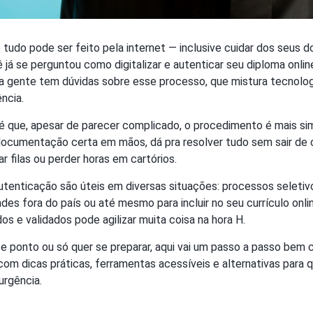
 tudo pode ser feito pela internet — inclusive cuidar dos seus
 já se perguntou como digitalizar e autenticar seu diploma onlin
a gente tem dúvidas sobre esse processo, que mistura tecnologi
ncia.
 é que, apesar de parecer complicado, o procedimento é mais si
 documentação certa em mãos, dá pra resolver tudo sem sair de
r filas ou perder horas em cartórios.
autenticação são úteis em diversas situações: processos seletiv
es fora do país ou até mesmo para incluir no seu currículo online
dos e validados pode agilizar muita coisa na hora H.
e ponto ou só quer se preparar, aqui vai um passo a passo bem 
com dicas práticas, ferramentas acessíveis e alternativas para
rgência.