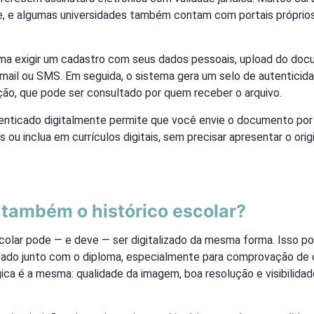
ne, e algumas universidades também contam com portais próprio
a exigir um cadastro com seus dados pessoais, upload do do
mail ou SMS. Em seguida, o sistema gera um selo de autenticida
ção, que pode ser consultado por quem receber o arquivo.
nticado digitalmente permite que você envie o documento por
 ou inclua em currículos digitais, sem precisar apresentar o orig
r também o histórico escolar?
scolar pode — e deve — ser digitalizado da mesma forma. Isso p
citado junto com o diploma, especialmente para comprovação d
ógica é a mesma: qualidade da imagem, boa resolução e visibilida