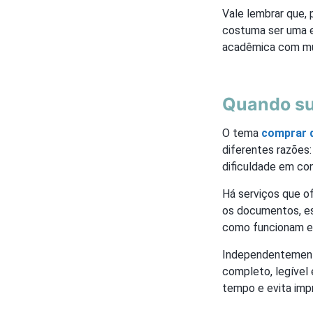
Vale lembrar que, 
costuma ser uma ex
acadêmica com mui
Quando su
O tema
comprar d
diferentes razões
dificuldade em cons
Há serviços que o
os documentos, es
como funcionam es
Independentemente
completo, legível 
tempo e evita imp