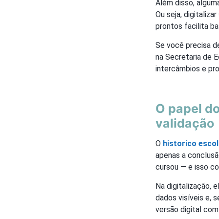
Além disso, alguma
Ou seja, digitaliz
prontos facilita b
Se você precisa 
na Secretaria de E
intercâmbios e pr
O papel do
validação
O
historico esco
apenas a conclusã
cursou — e isso c
Na digitalização,
dados visíveis e,
versão digital com