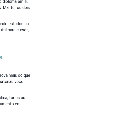
o diploma em si.
s. Manter os dois
o onde estudou ou
útil para cursos,
a
rova mais do que
matérias você
lara, todos os
documento em