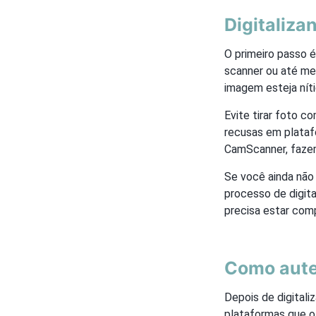
Digitaliza
O primeiro passo 
scanner ou até mes
imagem esteja nít
Evite tirar foto c
recusas em plataf
CamScanner, fazem
Se você ainda nã
processo de digita
precisa estar comp
Como aute
Depois de digitali
plataformas que of