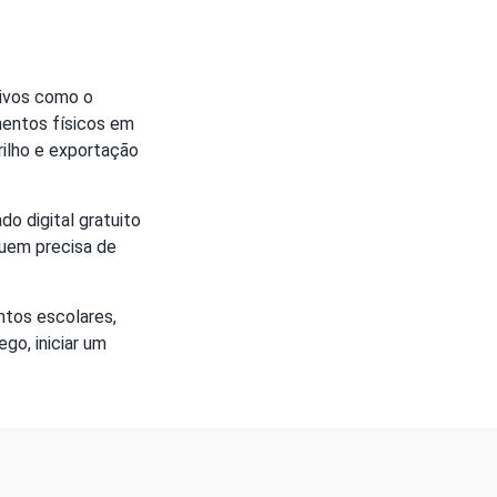
tivos como o
mentos físicos em
rilho e exportação
o digital gratuito
quem precisa de
tos escolares,
go, iniciar um