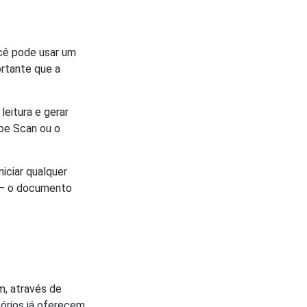
ocê pode usar um
ortante que a
leitura e gerar
be Scan ou o
iniciar qualquer
s — o documento
m, através de
tórios já oferecem