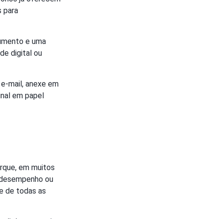
s para
cumento e uma
de digital ou
 e-mail, anexe em
inal em papel
orque, em muitos
e desempenho ou
de de todas as