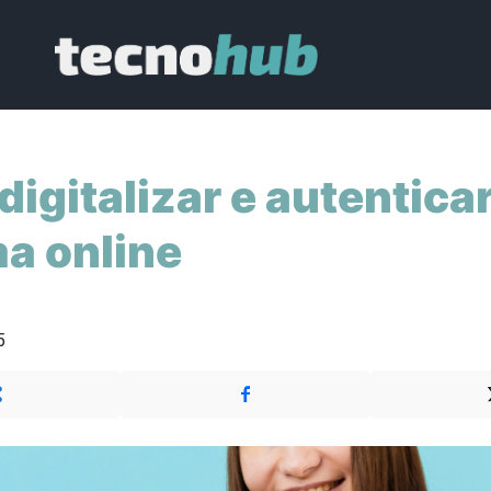
igitalizar e autentica
a online
5