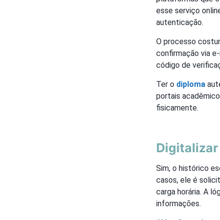
esse serviço onli
autenticação.
O processo costum
confirmação via e-
código de verifica
Ter o
diploma
aute
portais acadêmicos
fisicamente.
Digitaliza
Sim, o histórico e
casos, ele é soli
carga horária. A l
informações.