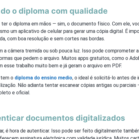
ndo o diploma com qualidade
é ter o diploma em mãos — sim, o documento físico. Com ele, v
mo um aplicativo de celular para gerar uma cópia digital. É imp
ida, com boa resolução e sem cortes nas bordas.
om a câmera tremida ou sob pouca luz. Isso pode comprometer a 
ormas que pedem o arquivo. Muitos apps gratuitos, como o Ado
 esse trabalho muito bem e já geram o arquivo em PDF.
o tem o
diploma do ensino medio
, o ideal é solicitá-lo antes de 
lização. Não adianta tentar escanear cópias antigas ou parciai
leto e oficial.
nticar documentos digitalizados
zar, é hora de autenticar. Isso pode ser feito digitalmente també
erecem assinatura eletrônica com validade jurídica. Muitos car