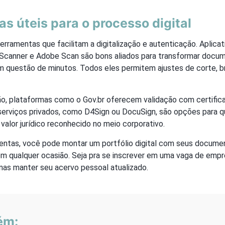
s úteis para o processo digital
erramentas que facilitam a digitalização e autenticação. Aplica
Scanner e Adobe Scan são bons aliados para transformar docu
em questão de minutos. Todos eles permitem ajustes de corte, b
o, plataformas como o Gov.br oferecem validação com certificad
 serviços privados, como D4Sign ou DocuSign, são opções para 
alor jurídico reconhecido no meio corporativo.
ntas, você pode montar um portfólio digital com seus documen
m qualquer ocasião. Seja pra se inscrever em uma vaga de empre
nas manter seu acervo pessoal atualizado.
ém: