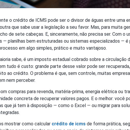
ente o crédito de ICMS pode ser o divisor de águas entre uma 
utra que sabe usar a legislação a seu favor. Mas, para muita ge
cho de sete cabeças. E, sinceramente, não precisa ser. Com o u
s — planilhas bem estruturadas ou sistemas especializados — é 
rocesso em algo simples, prático e muito vantajoso.
ioria sabe, é um imposto estadual cobrado sobre a circulação 
nem tudo é custo: grande parte desse valor pode ser recuperada
eito ao crédito. O problema é que, sem controle, muitas empres
sem nem perceber.
om compras para revenda, matéria-prima, energia elétrica ou tra
nidade concreta de recuperar valores pagos. E o melhor: você p
s que já tem à disposição — como o Excel — ou migrar para sol
ntegradas.
os mostrar como calcular
crédito de icms
de forma prática, seg