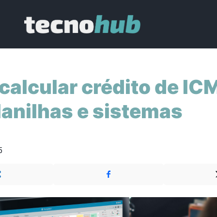
alcular crédito de IC
anilhas e sistemas
5