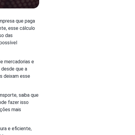
empresa que paga
nte, esse cálculo
so das
possível
de mercadorias e
, desde que a
as deixam esse
nsporte, saiba que
ode fazer isso
uções mais
ura e eficiente,