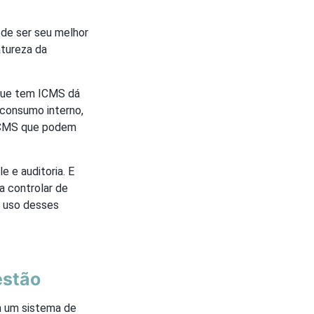
ode ser seu melhor
atureza da
 que tem ICMS dá
 consumo interno,
e ICMS que podem
e e auditoria. E
a controlar de
o uso desses
estão
em um sistema de