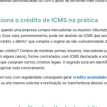
lanilhas personalizadas ou com o apoio de sistemas mais robust
ona o crédito de ICMS na prática
s: quando uma empresa compra mercadorias ou insumos tributad
. Esse valor, posteriormente, pode ser abatido do ICMS que ser
crédito x débito” que compõe o regime de não-cumulatividade d
 ao crédito? Compra de matérias-primas, insumos, mercadorias p
(em alguns casos), fretes contratados com ICMS destacado e at
ue cumpram certos critérios legais. O segredo está em identif
egistrar tudo corretamente.
em isso com regularidade conseguem gerar
crédito acumulado
r, ou até mesmo solicitar a restituição ou transferência desses c