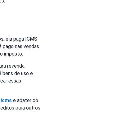
os.
os, ela paga ICMS
á pago nas vendas.
o imposto.
ara revenda,
é bens de uso e
icar essas
 icms
e abater do
réditos para outros