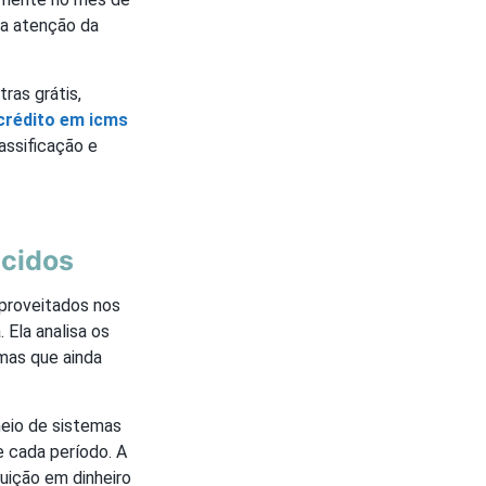
 a atenção da
ras grátis,
crédito em icms
assificação e
ecidos
proveitados nos
 Ela analisa os
mas que ainda
meio de sistemas
 cada período. A
uição em dinheiro