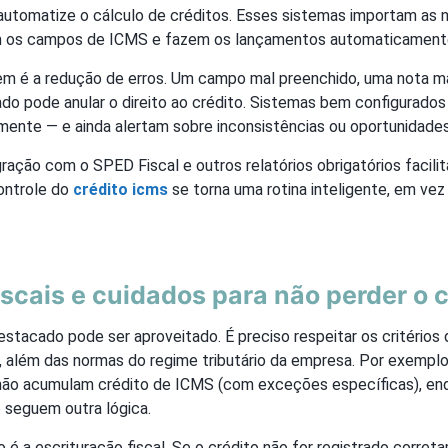
automatize o cálculo de créditos. Esses sistemas importam as n
m os campos de ICMS e fazem os lançamentos automaticamente n
gem é a redução de erros. Um campo mal preenchido, uma nota ma
o pode anular o direito ao crédito. Sistemas bem configurados
mente — e ainda alertam sobre inconsistências ou oportunidades
gração com o SPED Fiscal e outros relatórios obrigatórios facilit
controle do
crédito icms
se torna uma rotina inteligente, em ve
fiscais e cuidados para não perder o 
tacado pode ser aproveitado. É preciso respeitar os critérios 
l, além das normas do regime tributário da empresa. Por exempl
não acumulam crédito de ICMS (com exceções específicas), en
 seguem outra lógica.
o é a escrituração fiscal. Se o crédito não for registrado corr