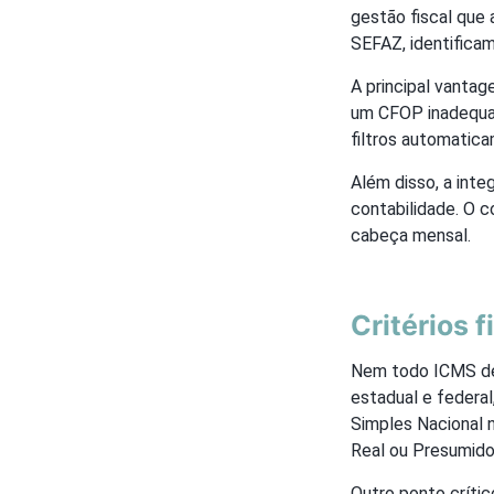
gestão fiscal que 
SEFAZ, identifica
A principal vanta
um CFOP inadequad
filtros automatica
Além disso, a inte
contabilidade. O 
cabeça mensal.
Critérios 
Nem todo ICMS des
estadual e federa
Simples Nacional 
Real ou Presumido
Outro ponto crític