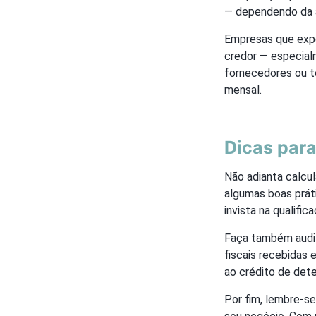
— dependendo da a
Empresas que expo
credor — especial
fornecedores ou te
mensal.
Dicas para
Não adianta calcul
algumas boas prát
invista na qualifi
Faça também audit
fiscais recebidas 
ao crédito de det
Por fim, lembre-s