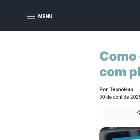
MENU
Como c
com pl
Por TecnoHub
30 de abril de 202