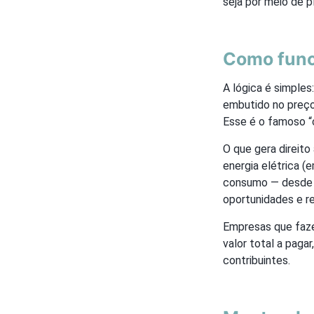
seja por meio de p
Como funci
A lógica é simple
embutido no preço
Esse é o famoso “
O que gera direito
energia elétrica 
consumo — desde q
oportunidades e r
Empresas que faz
valor total a paga
contribuintes.