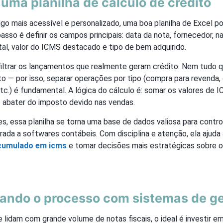
ma planilha de cálculo de crédito
go mais acessível e personalizado, uma boa planilha de Excel p
 passo é definir os campos principais: data da nota, fornecedor, n
tal, valor do ICMS destacado e tipo de bem adquirido.
 filtrar os lançamentos que realmente geram crédito. Nem tudo
to — por isso, separar operações por tipo (compra para revenda,
etc.) é fundamental. A lógica do cálculo é: somar os valores d
e abater do imposto devido nas vendas.
, essa planilha se torna uma base de dados valiosa para control
rada a softwares contábeis. Com disciplina e atenção, ela ajuda 
acumulado em icms
e tomar decisões mais estratégicas sobre 
ando o processo com sistemas de g
 lidam com grande volume de notas fiscais, o ideal é investir 