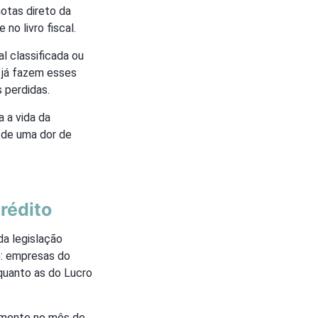
otas direto da
o livro fiscal.
l classificada ou
 já fazem esses
 perdidas.
a a vida da
z de uma dor de
crédito
da legislação
o: empresas do
quanto as do Lucro
etamente no mês de