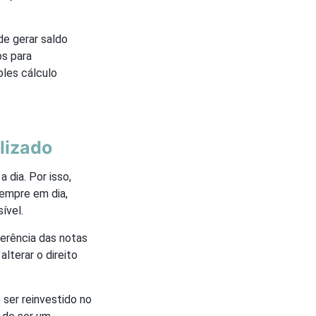
e gerar saldo
s para
ples cálculo
lizado
 dia. Por isso,
sempre em dia,
ível.
erência das notas
lterar o direito
ser reinvestido no