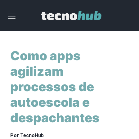
Como apps
agilizam
processos de
autoescola e
despachantes
Por TecnoHub