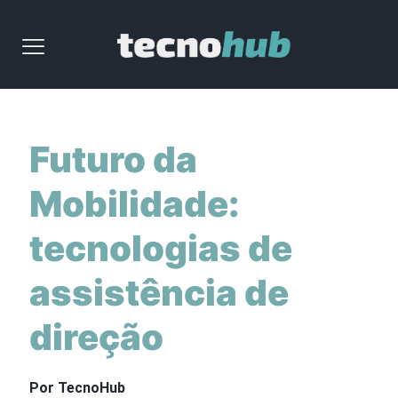
Futuro da
Mobilidade:
tecnologias de
assistência de
direção
Por TecnoHub