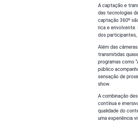
A captação e tran
das tecnologias d
captação 360º são
rica e envolvente.
dos participantes
Além das câmeras 
transmitidas quas
programas como “A 
público acompanha
sensação de proxi
show.
A combinação dess
contínua e imersiv
qualidade do con
uma experiência vi