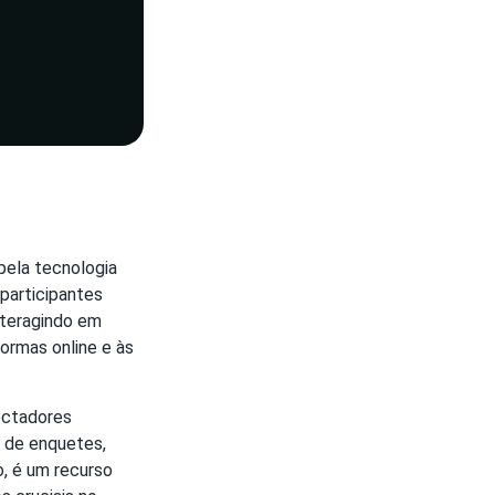
pela tecnologia
participantes
nteragindo em
ormas online e às
ectadores
 de enquetes,
o, é um recurso