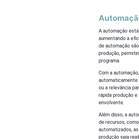
Automação
A automação está 
aumentando a efici
de automação são 
produção, permiti
programa.
Com a automação, 
automaticamente a
ou a relevância pa
rápida produção e
envolvente.
Além disso, a aut
de recursos, como
automatizados, as
produção seja rea