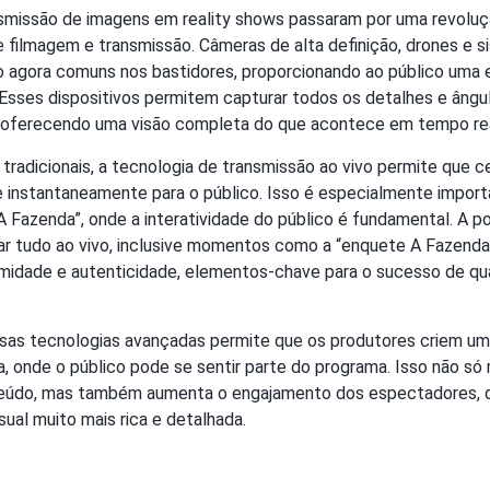
smissão de imagens em reality shows passaram por uma revolu
e filmagem e transmissão. Câmeras de alta definição, drones e 
 agora comuns nos bastidores, proporcionando ao público uma e
 Esses dispositivos permitem capturar todos os detalhes e ângu
, oferecendo uma visão completa do que acontece em tempo rea
tradicionais, a tecnologia de transmissão ao vivo permite que 
e instantaneamente para o público. Isso é especialmente impor
Fazenda”, onde a interatividade do público é fundamental. A po
r tudo ao vivo, inclusive momentos como a “enquete A Fazenda
midade e autenticidade, elementos-chave para o sucesso de qua
as tecnologias avançadas permite que os produtores criem uma
a, onde o público pode se sentir parte do programa. Isso não só
teúdo, mas também aumenta o engajamento dos espectadores, 
sual muito mais rica e detalhada.