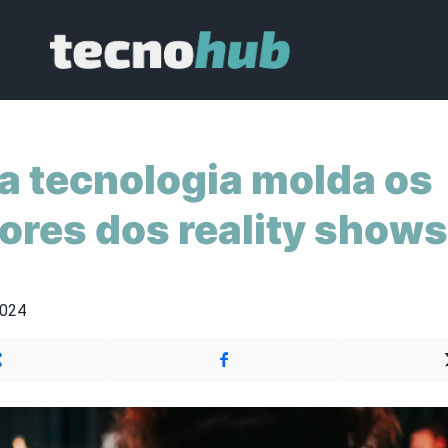
 tecnologia molda os
ores dos reality shows
2024