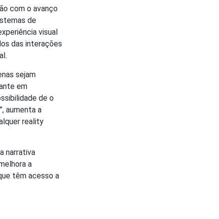
ção com o avanço
sistemas de
xperiência visual
los das interações
l.
cenas sejam
tante em
ssibilidade de o
”, aumenta a
lquer reality
 narrativa
 melhora a
que têm acesso a