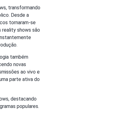
ows, transformando
lico. Desde a
icos tornaram-se
s reality shows são
constantemente
rodução.
ologia também
ecendo novas
smissões ao vivo e
uma parte ativa do
shows, destacando
ogramas populares.