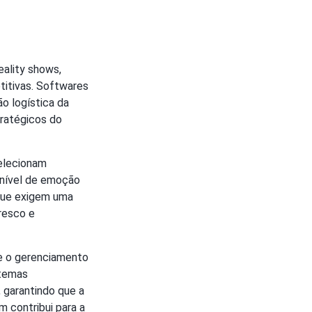
ality shows,
titivas. Softwares
o logística da
tratégicos do
elecionam
 nível de emoção
 que exigem uma
resco e
 e o gerenciamento
stemas
 garantindo que a
 contribui para a