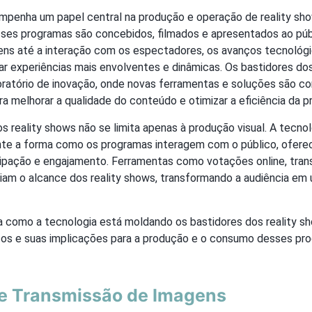
mpenha um papel central na produção e operação de reality sh
ses programas são concebidos, filmados e apresentados ao púb
ns até a interação com os espectadores, os avanços tecnológ
iar experiências mais envolventes e dinâmicas. Os bastidores do
oratório de inovação, onde novas ferramentas e soluções são 
 melhorar a qualidade do conteúdo e otimizar a eficiência da p
s reality shows não se limita apenas à produção visual. A tecn
te a forma como os programas interagem com o público, ofer
cipação e engajamento. Ferramentas como votações online, tran
iam o alcance dos reality shows, transformando a audiência em 
ra como a tecnologia está moldando os bastidores dos reality 
nços e suas implicações para a produção e o consumo desses pr
e Transmissão de Imagens