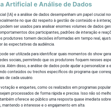
ia Artificial e Análise de Dados
ificial (IA) e a análise de dados desempenham um papel crucial n
ecialmente no que diz respeito à gestão de conteúdo e à intera
 podem ser usados para analisar enormes volumes de dados ger
mportamentos dos participantes, padrões de interação e reaçõ
os produtores tomem decisões informadas em tempo real, ajus
r às expectativas da audiência.
pode ser utilizada para identificar quais momentos do show ger
edes sociais, permitindo que os produtores foquem nesses asp
cia. Além disso, a análise de dados pode ajudar a personalizar a 
indo conteúdos ou trechos específicos do programa que corre
ais de cada usuário.
votação e enquetes, como os realizados em programas populare
sejam processados de forma rápida e precisa. Isso não só melho
também oferece ao público uma resposta quase imediata sobre
s, mantendo o interesse e o engajamento em alta.