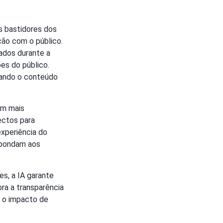
os bastidores dos
ção com o público.
ados durante a
es do público.
tando o conteúdo
am mais
ectos para
experiência do
spondam aos
s, a IA garante
ra a transparência
 o impacto de