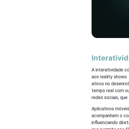
Interativi
A interatividade 
aos reality shows
ativos no desenro
tempo real com out
redes sociais, que
Aplicativos móvei
acompanhem o con
influenciando dir