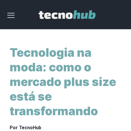
Tecnologia na
moda: como o
mercado plus size
está se
transformando
Por TecnoHub