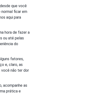
, desde que você
 normal ficar em
mos aqui para
a hora de fazer a
s ou até pelas
eriência do
lguns fatores,
o e, claro, as
 você não ter dor
ho, acompanhe as
ma prática e