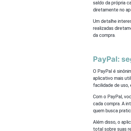
saldo da própria c
diretamente no apl
Um detalhe inter
realizadas direta
da compra.
PayPal: se
O PayPal é sinôni
aplicativo mais ut
facilidade de uso
Com o PayPal, voc
cada compra. A in
quem busca pratic
Além disso, o apli
total sobre suas 