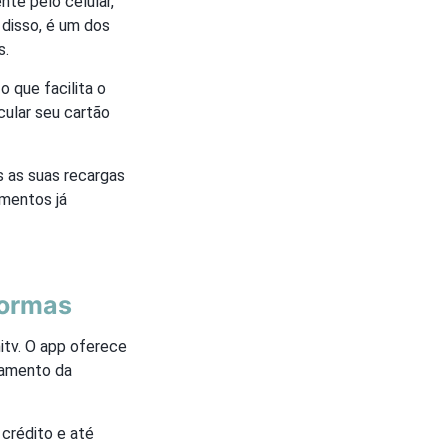
nte pelo celular,
 disso, é um dos
s.
o que facilita o
ular seu cartão
s as suas recargas
amentos já
formas
tv. O app oferece
gamento da
crédito e até