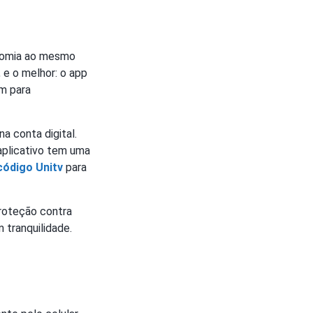
onomia ao mesmo
 e o melhor: o app
m para
a conta digital.
 aplicativo tem uma
código Unitv
para
roteção contra
 tranquilidade.