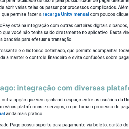
a pela facilidade de uso e pela possibilidade de pagar diretame
e abrir várias telas ou passar por processos complicados. Além
s que permite fazer a
recarga Unitv mensal
com poucos clique
icPay está na integração com outras carteiras digitais e bancos, 
ue você não tenha saldo diretamente no aplicativo. Basta vinc
a bancária para efetuar a transação.
eressante é o histórico detalhado, que permite acompanhar toda
juda a manter o controle financeiro e evita confusões sobre pag
ago: integração com diversas plata
outra opção que vem ganhando espaço entre os usuários da Uni
m várias plataformas e serviços, o que torna o processo de pa
ual
ainda mais prático.
cado Pago possui suporte para pagamento via boleto, cartão de 