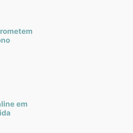
prometem
ono
line em
ida