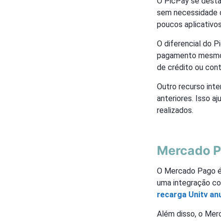
O PicPay se destac
sem necessidade d
poucos aplicativo
O diferencial do P
pagamento mesmo q
de crédito ou cont
Outro recurso int
anteriores. Isso a
realizados.
Mercado P
O Mercado Pago é 
uma integração co
recarga Unitv an
Além disso, o Mer