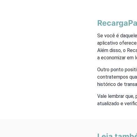
RecargaPay
Se você é daquele
aplicativo oferece
Além disso, o Rec
a economizar em l
Outro ponto posit
contratempos quan
histórico de trans
Vale lembrar que, 
atualizado e verif
Leia tamb