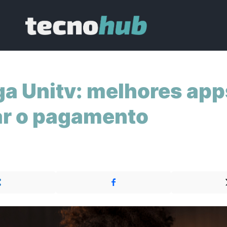
a Unitv: melhores app
ar o pagamento