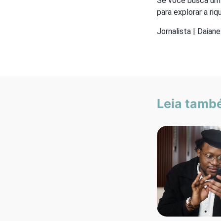
Se você busca um 
para explorar a ri
Jornalista | Daia
Leia tamb