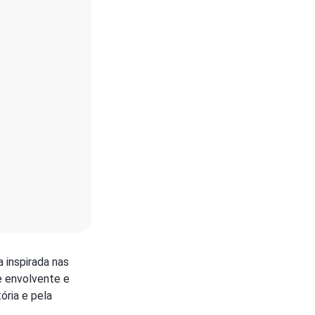
 inspirada nas
e envolvente e
ória e pela