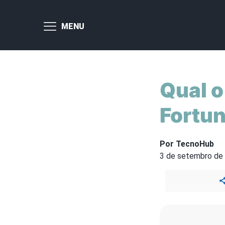
MENU
Qual o
Fortu
Por TecnoHub
3 de setembro de