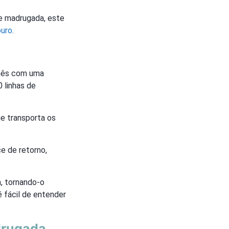
de madrugada, este
ouro
.
inês com uma
 linhas de
ue transporta os
e de retorno,
, tornando-o
é fácil de entender
drugada