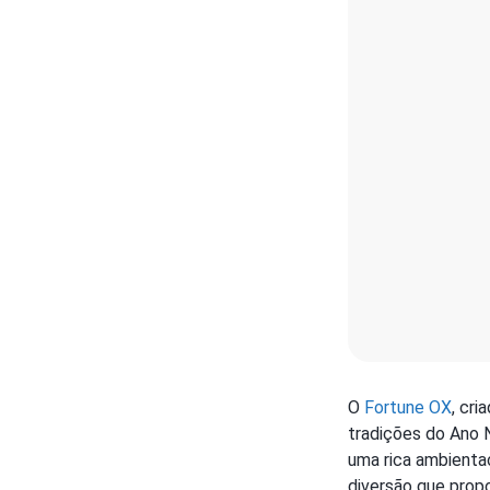
O
Fortune OX
, cri
tradições do Ano 
uma rica ambientaç
diversão que propo