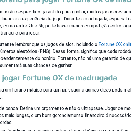
 horário específico garantido para ganhar, muitos jogadores ac
fluenciar a experiência de jogo. Durante a madrugada, especial
e, como entre 2h e 5h, pode haver menos competição entre jog
ranquilo para jogar.
rtante lembrar que os jogos de slot, incluindo o
Fortune OX onli
úmeros aleatórios (RNG). Dessa forma, significa que cada roda
dependentemente do horário. Portanto, não há uma garantia de q
o aumentará suas chances de ganhar.
a jogar Fortune OX de madrugada
a um horário mágico para ganhar, seguir algumas dicas pode mel
o:
e banca: Defina um orçamento e não o ultrapasse. Jogar de m
es mais longas, e um bom gerenciamento financeiro é necessári
perdas.
nus: Verifique se o cassino online oferece bônus ou promoções 