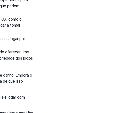
s que podem
e OX, como o
udar a tomar
usa. Jogar por
ode oferecer uma
toriedade dos jogos
de ganho. Embora o
a de que isso
is e jogar com