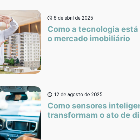
8 de abril de 2025
Como a tecnologia est
o mercado imobiliário
12 de agosto de 2025
Como sensores intelige
transformam o ato de dir