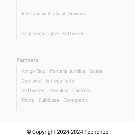
Inteligência Artificial
Reviews
Segurança Digital
Softwares
Partners
Amigo Rico
Parceria Jurídica
Saúde
Confiável
Entrega Feita
Softwares
Oraculum
Casa em
Pauta
Buildbase
Eletropedia
© Copyright 2024-2024 Tecnohub