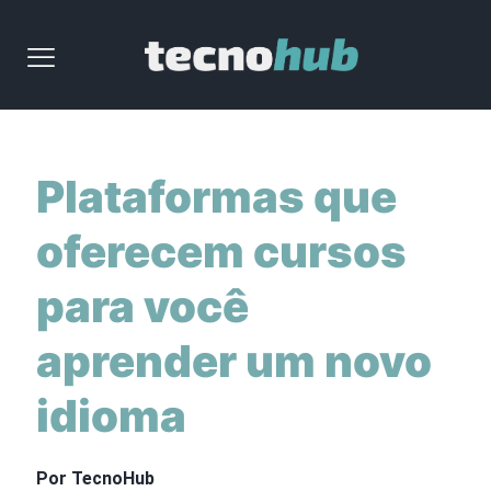
Plataformas que
oferecem cursos
para você
aprender um novo
idioma
Por TecnoHub