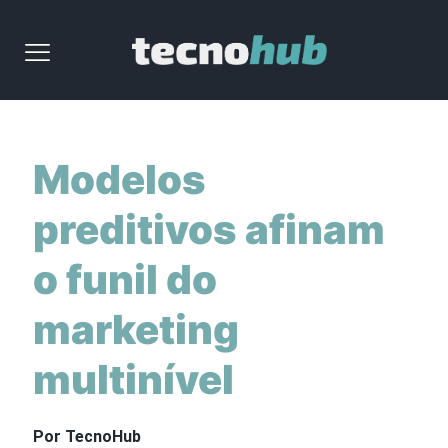
Modelos
preditivos afinam
o funil do
marketing
multinível
Por TecnoHub