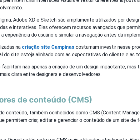
as permitem criar interfaces visuais e testar diferentes layout
olvimento.
gma, Adobe XD e Sketch são amplamente utilizados por designe
adas e interativas. Eles oferecem recursos avançados que permi
 a experiência do usuário e simular a navegação antes da implem
lizadas na
criação site Campinas
costumam investir nesse pro
ual do site esteja alinhado com as expectativas do cliente e as t
 facilitam não apenas a criação de um design impactante, m
ais clara entre designers e desenvolvedores.
ores de conteúdo (CMS)
 de conteúdo, também conhecidos como CMS (Content Manage
e permitem criar, editar e gerenciar o conteúdo de um site de f
 e Drupal estão entre os CMS mais utilizados atualmente. Eles 