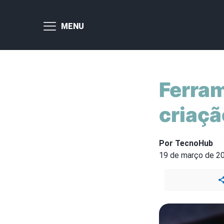
MENU
Ferram
criaçã
Por TecnoHub
19 de março de 2