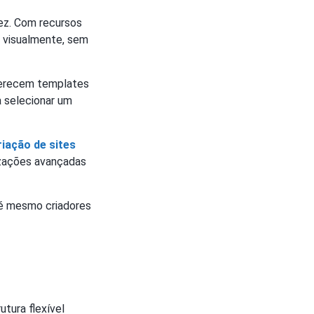
dez. Com recursos
s visualmente, sem
ferecem templates
a selecionar um
riação de sites
izações avançadas
té mesmo criadores
tura flexível