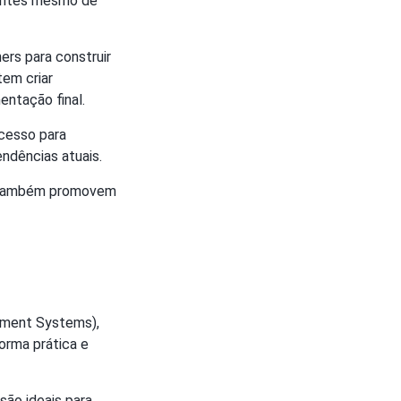
s antes mesmo de
rs para construir
tem criar
entação final.
cesso para
endências atuais.
as também promovem
ment Systems),
orma prática e
são ideais para