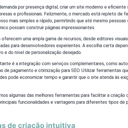
manda por presença digital, criar um site moderno e eficiente 
presas e profissionais. Felizmente, o mercado está repleto de 
sso mais simples e rápido, permitindo que até mesmo pessoas
ico possam construir páginas impressionantes.
 oferecem uma ampla gama de recursos, desde editores visuais 
adas para desenvolvedores experientes. A escolha certa depen
lvo e do nível de personalização desejado.
rtante é a integração com serviços complementares, como aut
as de pagamento e otimização para SEO. Utilizar ferramentas q
ades pode economizar tempo e garantir que o site atenda às exi
emos algumas das melhores ferramentas para facilitar a criação 
incipais funcionalidades e vantagens para diferentes tipos de p
s de criação intuitiva