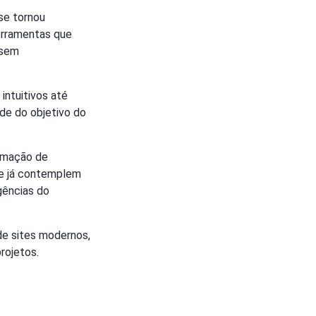
se tornou
ferramentas que
 sem
intuitivos até
de do objetivo do
omação de
ue já contemplem
gências do
de sites modernos,
rojetos.