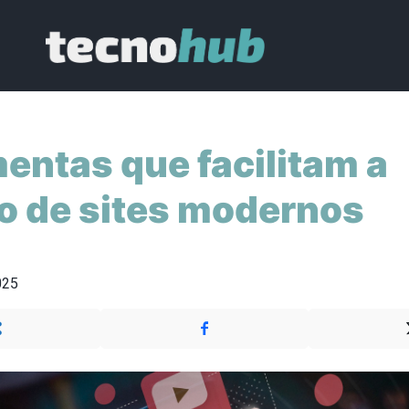
entas que facilitam a
o de sites modernos
025