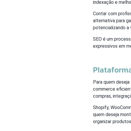
indexação e melhor
Contar com profis
alternativa para g
potencializando a v
SEO é um processo
expressivos em m
Plataform
Para quem deseja 
commerce eficient
compras, integraç
Shopify, WooComm
quem deseja montar
organizar produtos