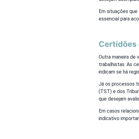
Em situações que
essencial para ac
Certidões 
Outra maneira de 
trabalhistas. As c
indicam se há reg
Já os processos tr
(TST) e dos Tribu
que desejam avali
Em casos relacio
indicativo importa