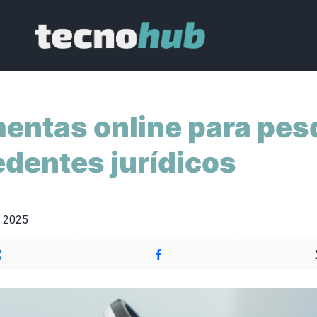
entas online para pes
dentes jurídicos
e 2025