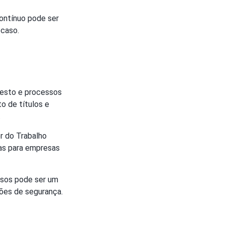
ontínuo pode ser
 caso.
otesto e processos
o de títulos e
.
r do Trabalho
sas para empresas
essos pode ser um
ções de segurança.