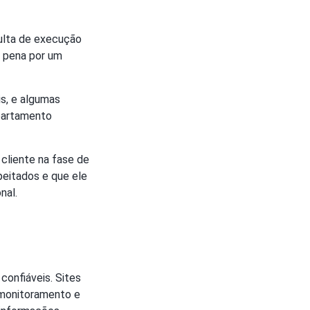
sulta de execução
u pena por um
is, e algumas
partamento
cliente na fase de
peitados e que ele
nal.
confiáveis. Sites
e monitoramento e