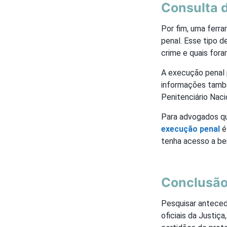
Consulta 
Por fim, uma ferr
penal. Esse tipo d
crime e quais foram
A execução penal 
informações tamb
Penitenciário Nac
Para advogados qu
execução penal
é
tenha acesso a ben
Conclusã
Pesquisar antecede
oficiais da Justiç