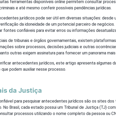
uitas ferramentas disponíveis online permitem consultar process
 criminais e até mesmo conferir possíveis pendências jurídicas.
ecedentes jurídicos pode ser útil em diversas situações: desde
 verificação da idoneidade de um potencial parceiro de negócios.
ar fontes confiáveis para evitar erros ou informações desatualiz
ciais de tribunais e órgãos governamentais, existem plataformas
mações sobre processos, decisões judiciais e outras ocorrência
quanto outras exigem assinatura para fornecer um panorama mai
rificar antecedentes jurídicos, este artigo apresenta algumas da
e que podem auxiliar nesse processo.
ais da Justiça
onfiável para pesquisar antecedentes jurídicos são os sites dos 
o. No Brasil, cada estado possui um Tribunal de Justiça (TJ) com
onsultar processos utilizando o nome completo da pessoa ou 