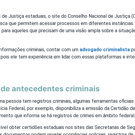
 de Justiça estaduais, o site do Conselho Nacional de Justiça (C
sca que permitem acessar processos em diferentes instâncias.
 para aqueles que precisam de uma visão ampla sobre a situação
nformações criminais, contar com um
advogado criminalista
po
, pois ele tem experiência em lidar com essas plataformas e int
 de antecedentes criminais
uma pessoa tem registros criminais, algumas ferramentas oficiai
ícia Federal, por exemplo, disponibiliza a emissão da Certidão 
umento que informa se há registros de crimes em âmbito federal
ível obter certidões estaduais nos sites das Secretarias de Se
 documentos podem revelar ocorrências policiais, registros de 