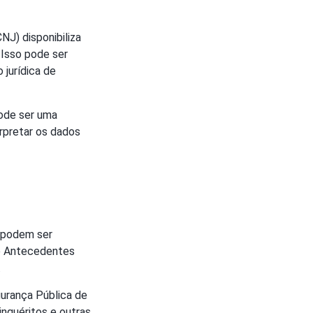
NJ) disponibiliza
 Isso pode ser
 jurídica de
de ser uma
erpretar os dados
s podem ser
de Antecedentes
.
gurança Pública de
inquéritos e outras