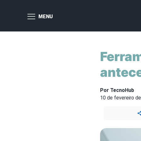
MENU
Ferram
antece
Por TecnoHub
10 de fevereiro d