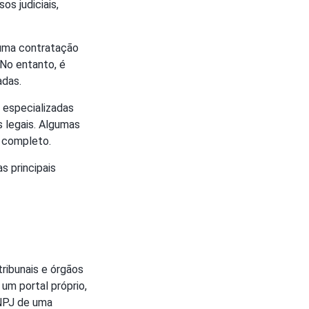
os judiciais,
 uma contratação
 No entanto, é
adas.
 especializadas
s legais. Algumas
s completo.
s principais
tribunais e órgãos
 um portal próprio,
CNPJ de uma