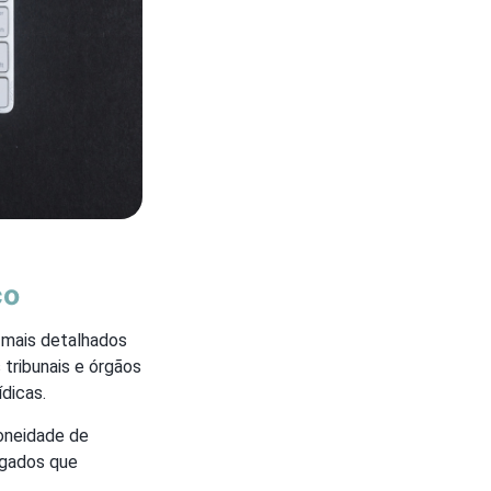
co
 mais detalhados
tribunais e órgãos
ídicas.
doneidade de
ogados que