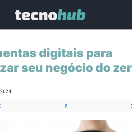
entas digitais para
zar seu negócio do ze
 2024