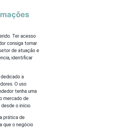
ormações
erido. Ter acesso
dor consiga tomar
setor de atuação e
cia, identificar
 dedicado a
idores. O uso
endedor tenha uma
r o mercado de
desde o início.
a prática de
a que o negócio