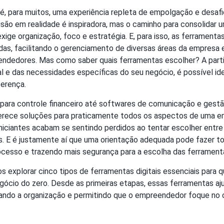
 é, para muitos, uma experiência repleta de empolgação e desafio
são em realidade é inspiradora, mas o caminho para consolidar 
ge organização, foco e estratégia. E, para isso, as ferramentas
das, facilitando o gerenciamento de diversas áreas da empresa 
dedores. Mas como saber quais ferramentas escolher? A parti
al e das necessidades específicas do seu negócio, é possível ide
ferença.
 para controle financeiro até softwares de comunicação e gestã
oferece soluções para praticamente todos os aspectos de uma e
iciantes acabam se sentindo perdidos ao tentar escolher entre
s. E é justamente aí que uma orientação adequada pode fazer to
rocesso e trazendo mais segurança para a escolha das ferrament
s explorar cinco tipos de ferramentas digitais essenciais para 
cio do zero. Desde as primeiras etapas, essas ferramentas aju
litando a organização e permitindo que o empreendedor foque no