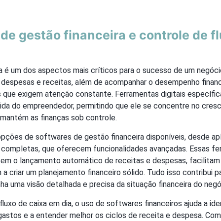
de gestão financeira e controle de f
a é um dos aspectos mais críticos para o sucesso de um negócio
ar despesas e receitas, além de acompanhar o desempenho financ
 que exigem atenção constante. Ferramentas digitais específic
 vida do empreendedor, permitindo que ele se concentre no cres
mantém as finanças sob controle.
pções de softwares de gestão financeira disponíveis, desde apl
 completas, que oferecem funcionalidades avançadas. Essas f
em o lançamento automático de receitas e despesas, facilitam
m a criar um planejamento financeiro sólido. Tudo isso contribui p
a uma visão detalhada e precisa da situação financeira do negó
luxo de caixa em dia, o uso de softwares financeiros ajuda a ide
astos e a entender melhor os ciclos de receita e despesa. Com 