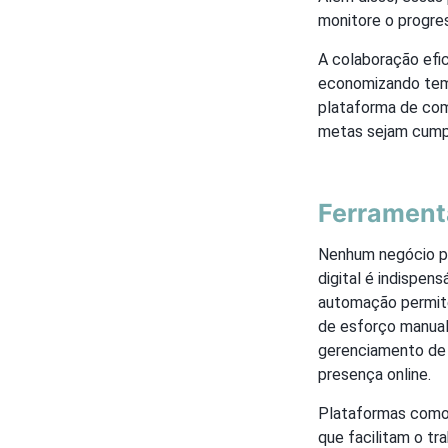
monitore o progre
A colaboração efic
economizando tem
plataforma de com
metas sejam cumpr
Ferrament
Nenhum negócio po
digital é indispen
automação permite
de esforço manual
gerenciamento de 
presença online.
Plataformas como
que facilitam o t