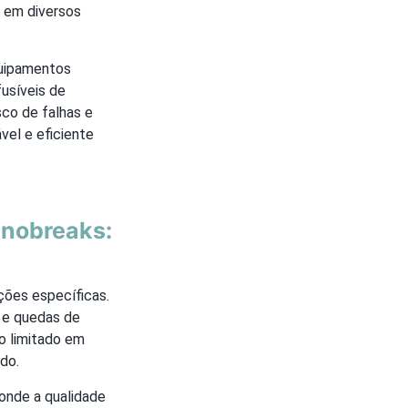
o em diversos
quipamentos
fusíveis de
sco de falhas e
vel e eficiente
 nobreaks:
ções específicas.
s e quedas de
o limitado em
do.
onde a qualidade