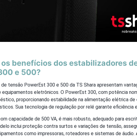
os benefícios dos estabilizadores d
300 e 500?
s de tensão PowerEst 300 e 500 da TS Shara apresentam vantage
e equipamentos eletrônicos. O PowerEst 300, com potência nom
méstico, proporcionando estabilidade na alimentação elétrica d
icos. Sua tecnologia de regulação por relé garante eficiência 
om capacidade de 500 VA, é mais robusto, adequado para escri
elo inclui proteção contra surtos e variações de tensão, asseg
uipamentos como impressoras, roteadores e sistemas de áudio. 