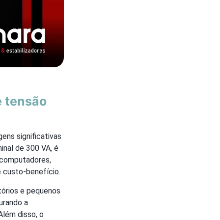
e tensão
ns significativas
inal de 300 VA, é
e computadores,
e custo-benefício.
tórios e pequenos
urando a
Além disso, o