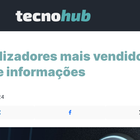
lizadores mais vendid
e informações
24