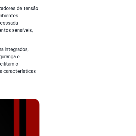
lizadores de tensão
ambientes
rocessada
ntos sensíveis,
ha integrados,
gurança e
cilitam o
 características