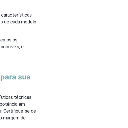
 características
ios de cada modelo
aremos os
nobreaks, e
 para sua
ísticas técnicas.
a potência em
. Certifique-se de
do margem de