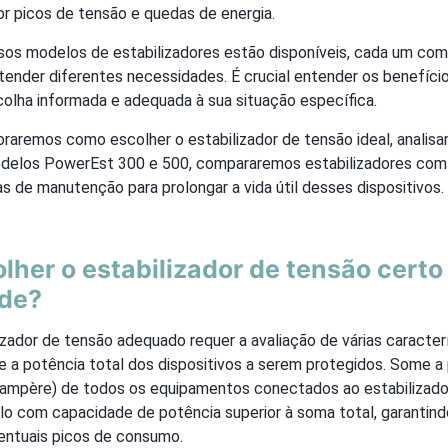
r picos de tensão e quedas de energia.
sos modelos de estabilizadores estão disponíveis, cada um com
atender diferentes necessidades. É crucial entender os benefíc
colha informada e adequada à sua situação específica.
oraremos como escolher o estabilizador de tensão ideal, analis
delos PowerEst 300 e 500, compararemos estabilizadores com 
 de manutenção para prolongar a vida útil desses dispositivos.
her o estabilizador de tensão certo
de?
izador de tensão adequado requer a avaliação de várias caracter
ne a potência total dos dispositivos a serem protegidos. Some 
-ampère) de todos os equipamentos conectados ao estabilizador
o com capacidade de potência superior à soma total, garantin
entuais picos de consumo.