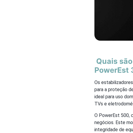
Quais são 
PowerEst 
Os estabilizadore
para a proteção d
ideal para uso do
TVs e eletrodomést
O PowerEst 500, c
negócios. Este mod
integridade de eq