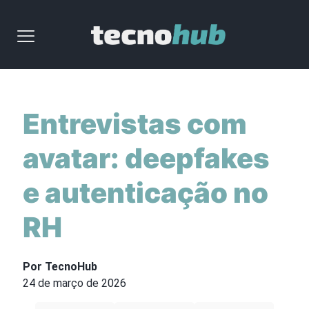
Entrevistas com
avatar: deepfakes
e autenticação no
RH
Por TecnoHub
24 de março de 2026