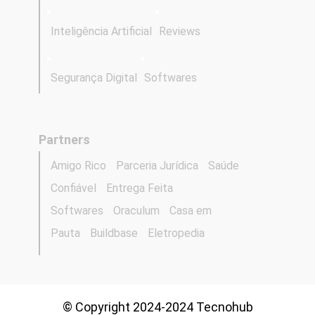
Inteligência Artificial
Reviews
Segurança Digital
Softwares
Partners
Amigo Rico
Parceria Jurídica
Saúde
Confiável
Entrega Feita
Softwares
Oraculum
Casa em
Pauta
Buildbase
Eletropedia
© Copyright 2024-2024 Tecnohub