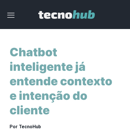
Chatbot
inteligente já
entende contexto
e intenção do
cliente
Por TecnoHub