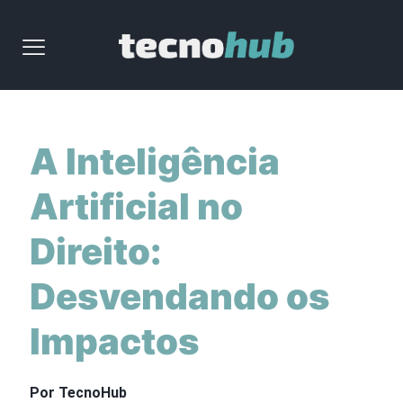
A Inteligência
Artificial no
Direito:
Desvendando os
Impactos
Por TecnoHub